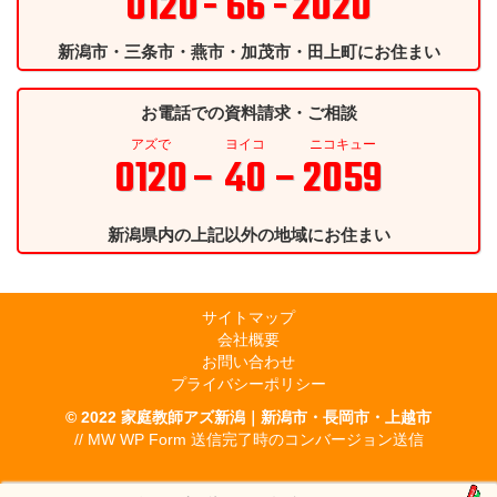
0120
- 66 -
2020
新潟市・三条市・燕市・加茂市・田上町にお住まい
お電話での資料請求・ご相談
アズで
ヨイコ
ニコキュー
0120
– 40 –
2059
新潟県内の上記以外の地域にお住まい
サイトマップ
会社概要
お問い合わせ
プライバシーポリシー
© 2022
家庭教師アズ新潟｜新潟市・長岡市・上越市
// MW WP Form 送信完了時のコンバージョン送信