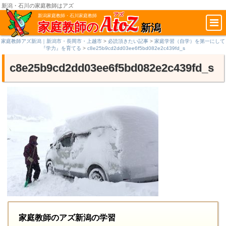
新潟・石川の家庭教師はアズ
AtoZ
アズ
新潟家庭教師・石川家庭教師
家庭教師の
新潟
家庭教師アズ新潟｜新潟市・長岡市・上越市
>
必読頂きたい記事
>
家庭学習（自学）を第一にして
『学力』を育てる
>
c8e25b9cd2dd03ee6f5bd082e2c439fd_s
c8e25b9cd2dd03ee6f5bd082e2c439fd_s
家庭教師のアズ新潟の学習