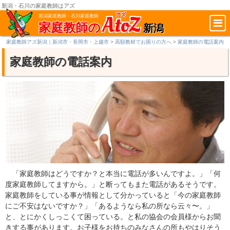
新潟・石川の家庭教師はアズ
AtoZ
アズ
新潟家庭教師・石川家庭教師
家庭教師の
新潟
家庭教師アズ新潟｜新潟市・長岡市・上越市
>
高額教材でお困りの方へ
>
家庭教師の電話案内
家庭教師の電話案内
「家庭教師はどうですか？と本当に電話が多いんですよ。」「何
度家庭教師してますから。」と断ってもまた電話があるそうです。
家庭教師をしている事が情報として分かっていると「今の家庭教師
にご不安はないですか？」「あるようなら私の所なら云々〜。」
と、とにかくしっこくて困っている。と私の協会の会員様からお聞
きする事があります。お子様をお持ちのみなさんの所もやはりそう