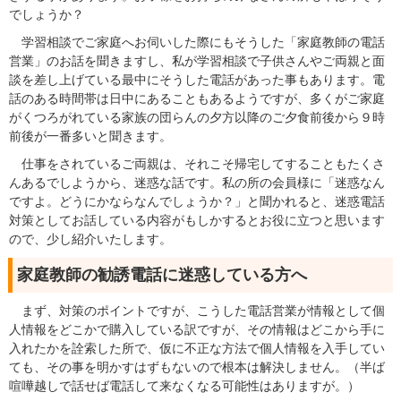
でしょうか？
学習相談でご家庭へお伺いした際にもそうした「家庭教師の電話
営業」のお話を聞きますし、私が学習相談で子供さんやご両親と面
談を差し上げている最中にそうした電話があった事もあります。電
話のある時間帯は日中にあることもあるようですが、多くがご家庭
がくつろがれている家族の団らんの夕方以降のご夕食前後から９時
前後が一番多いと聞きます。
仕事をされているご両親は、それこそ帰宅してすることもたくさ
んあるでしようから、迷惑な話です。私の所の会員様に「迷惑なん
ですよ。どうにかならなんでしょうか？」と聞かれると、迷惑電話
対策としてお話している内容がもしかするとお役に立つと思います
ので、少し紹介いたします。
家庭教師の勧誘電話に迷惑している方へ
まず、対策のポイントですが、こうした電話営業が情報として個
人情報をどこかで購入している訳ですが、その情報はどこから手に
入れたかを詮索した所で、仮に不正な方法で個人情報を入手してい
ても、その事を明かすはずもないので根本は解決しません。（半ば
喧嘩越しで話せば電話して来なくなる可能性はありますが。）