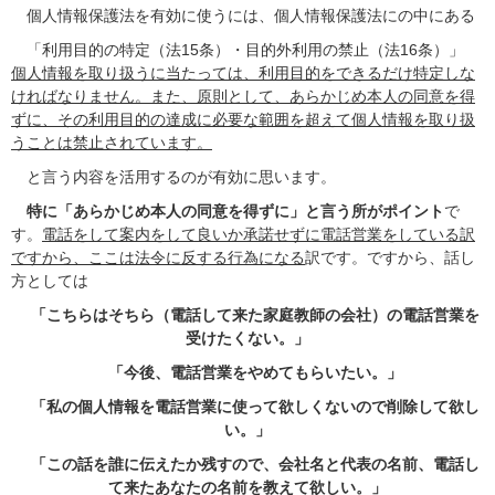
個人情報保護法を有効に使うには、個人情報保護法にの中にある
「利用目的の特定（法15条）・目的外利用の禁止（法16条）」
個人情報を取り扱うに当たっては、利用目的をできるだけ特定しな
ければなりません。また、原則として、あらかじめ本人の同意を得
ずに、その利用目的の達成に必要な範囲を超えて個人情報を取り扱
うことは禁止されています。
と言う内容を活用するのが有効に思います。
特に「あらかじめ本人の同意を得ずに」と言う所がポイント
で
す。
電話をして案内をして良いか承諾せずに電話営業をしている訳
ですから、ここは法令に反する行為になる
訳です。ですから、話し
方としては
「こちらはそちら（電話して来た家庭教師の会社）の電話営業を
受けたくない。」
「今後、電話営業をやめてもらいたい。」
「私の個人情報を電話営業に使って欲しくないので削除して欲し
い。」
「この話を誰に伝えたか残すので、会社名と代表の名前、電話し
て来たあなたの名前を教えて欲しい。」