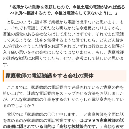
「名簿からの削除を依頼したので、今後土曜の電話があれば然る
べき所へ相談するので、今後は電話をして来ないように。」
と以上のように話す事で業者から電話は出来ないと思います。も
し、それでも電話して来たなら明らかな法令違反となりますから、
普通の感覚のある会社ならばして来ないはずです。それでまだ電話
して来るような、法令を無視するような所でしたら、どんどん皆さ
んが行政へそうした情報をお話下さればいずれは行政による指導が
入り痛い思いをその会社はしなくてはなりません。もし、家庭教師
の迷惑な勧誘にお困りでしたら、ぜひ、参考にして欲しいと思いま
す。
家庭教師の電話勧誘をする会社の実体
ここまでは、家庭教師の電話案内で迷惑されているご家庭の声を
拾い上げて、迷惑な電話案内をストップさせる方法をお話しました
が、どんな家庭教師の仕事をする会社がこうした電話案内をしてい
るのでしようか？
電話では「家庭教師の〇〇と申します。」と家庭教師を全面に話
を進めるのが家庭教師の電話営業ですが、
ほぼ９９％家庭教師の話
の裏側に隠されている目的は「高額な教材販売です。」
高額な教材