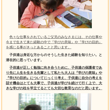
色々な仕事をされているご父兄のみなさまには、その仕事や
今まで生きて来た経験の中で『学びの意味』や『学びの目的』
を感じる事がきっとあることと思います。
子供達は身近な方からのそうした生きた経験を知りたい。と
潜在的に思っています。
子供達が正しく勉強に向き合うために、子供達の保護者であ
り先に人生を生きる先輩として私たち大人は『学びの意味』や
『学びの目的』についてじっくり考え、子供達に自分の考えを
話す機会はとても大事で、子供達が学びを続けて行く上で、大
きな学びの柱を竿立てるとても大切な教育なのだと思います。