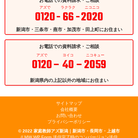
お電話での資料請求・ご相談
アズで
ラクラク
ニコニコ
0120
- 66 -
2020
新潟市・三条市・燕市・加茂市・田上町にお住まい
お電話での資料請求・ご相談
アズで
ヨイコ
ニコキュー
0120
– 40 –
2059
新潟県内の上記以外の地域にお住まい
サイトマップ
会社概要
お問い合わせ
プライバシーポリシー
© 2022
家庭教師アズ新潟｜新潟市・長岡市・上越市
// MW WP Form 送信完了時のコンバージョン送信