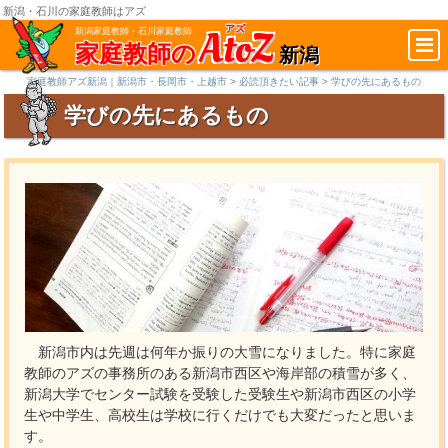
新潟・石川の家庭教師はアズ
AtoZ
アズ
新潟家庭教師・石川家庭教師
家庭教師の
新潟
家庭教師アズ新潟｜新潟市・長岡市・上越市
>
必読頂きたい記事
>
学びの先にあるもの
学びの先にあるもの
新潟市内は先週は何年か振りの大雪になりました。特に家庭
教師のアズの事務所のある新潟市西区や海岸部の積雪が多く、
新潟大学でセンター試験を受験した受験生や新潟市西区の小学
生や中学生、高校生は学校に行くだけでも大変だったと思いま
す。