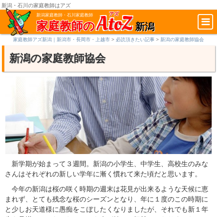
新潟・石川の家庭教師はアズ
AtoZ
アズ
新潟家庭教師・石川家庭教師
家庭教師の
新潟
家庭教師アズ新潟｜新潟市・長岡市・上越市
>
必読頂きたい記事
>
新潟の家庭教師協会
新潟の家庭教師協会
新学期が始まって３週間。新潟の小学生、中学生、高校生のみな
さんはそれぞれの新しい学年に漸く慣れて来た頃だと思います。
今年の新潟は桜の咲く時期の週末は花見が出来るような天候に恵
まれず、とても残念な桜のシーズンとなり、年に１度のこの時期に
と少しお天道様に愚痴をこぼしたくなりましたが、それでも新１年