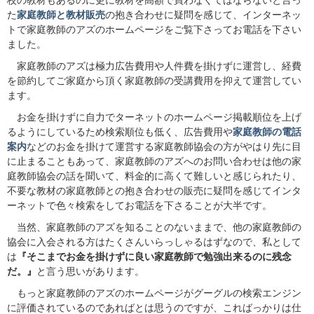
校の教材もあるのに更に教材を高額で買わなくてはならないと言っ
た
家庭教師と教材販売
の抱き合わせに疑問を感じて、インターネッ
トで家庭教師のアズのホームページをご覧下さってお電話を下さい
ました。
家庭教師のアズは極力広告費用や人件費を掛けずに運営し、経費
を節約してご家庭から頂く家庭教師の受講費用を抑えて運営してい
ます。
お金を掛けずに自力でターネットのホームページ掲載順位を上げ
るようにしているため検索順位も低く、広告費用や
家庭教師の電話
案内
などのお金を掛けて運営する家庭教師協会の方がやはり先に目
に止まることもあって、家庭教師のアズへのお問い合わせは他の家
庭教師協会の話を聞いて、料金的に高くて難しいと感じられたり、
不要な教材の家庭教師との抱き合わせの販売に疑問を感じてインタ
ーネットで色々検索をしてお電話を下さることが大半です。
当然、家庭教師のアズを知ることのないままで、他の家庭教師の
協会に入会される方はたくさんいらっしゃるはずなので、私として
は
『そこまでお金を掛けずに良い家庭教師で勉強出来るのに残念
だ。』
と言う思いがあります。
もっと家庭教師のアズのホームページがグーグルの検索エンジン
に評価されているのであればとは思うのですが、こればっかりは仕