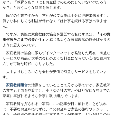
か？』『教育をあまりにもお金儲けのためにしていないのだろう
か？』と言うような疑問を感じます。
民間の企業ですから、営利が必要な事は十分に理解出来ますし、
何より私にしても利益が伴わなくては仕事を続ける事は出来ませ
ん。
ですが、実際に家庭教師の協会を運営する私にすれば、
『その費
用何故そこまで必要か？』
と感じるような家庭教師の協会ばかりの
ように思えるのです。
家庭教師の協会に限らずインターネットが発達した現在、有益な
サービスや商品が大手の会社のような料金にならない安価な費用で
入手が可能な時代になりました。
大手よりむしろ小さな会社が安価で有益なサービスをしていま
す。
家庭教師組合
の活動をしていることで分かる事ですが、家庭教師
の業界も全国を見渡すと、小さな会社の方がやはり安価な料金でご
家庭に喜ばれるような仕事に取り組んでいます。
家庭教師を探されるご家庭にこの記事が目に触れることがあれ
ば、不要なお金を払わずに、そのお金をご家族の旅行やレジャー、
また、子供達の進学の費用に充てることが出来て、どれだけこの記