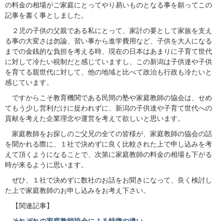
の料金の相場がご家庭にとってやり易いものとなる事を願ってこの
記事を書く事としました。
２児の子供の父親である私にとって、家計の要として家族を支え
る事の大変さは勿論、習い事から進学費用など、子供を大人になる
までの金銭的な負担を考える時、現在の日本はあまりに子育て世代
に対して冷たい税制だと感じていますし、この新潟は子供達や子供
を育てる親世代に対して、他の地域と比べて政治も行政も冷たいと
感じています。
ですからこそ教育機関である民間の塾や家庭教師の協会は、せめ
てもう少し営利だけに捉われずに、新潟の子供達や子育て世代への
貢献を考えた企業理念や運営を考えて欲しいと思います。
家庭教師をお探しのご父兄の全ての皆様が、家庭教師の協会の話
を聞かれる際に、１社で決めずに良く比較された上で申し込みを考
えて頂くようになることで、次第に家庭教師の料金の相場も下がる
時が来るように思います。
ぜひ、１社で決めずに数社のお話をお聞きになって、良く検討し
た上で家庭教師のお申し込みをお考え下さい。
【関連記事】