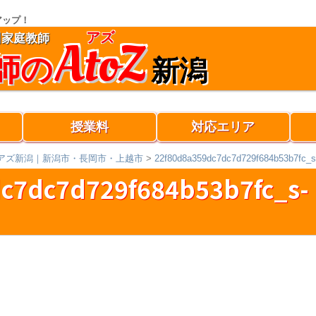
アップ！
アズ
AtoZ
川家庭教師
師の
新潟
授業料
対応エリア
アズ新潟｜新潟市・長岡市・上越市
>
22f80d8a359dc7dc7d729f684b53b7fc_s
c7dc7d729f684b53b7fc_s-