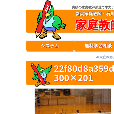
実績の家庭教師派遣で学力
新潟家庭教師・石
家庭教
システム
無料学習相談
家庭教師
22f80d8a359d
300×201