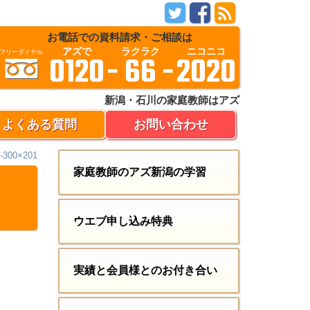
お電話での資料請求・ご相談は
アズで
ラクラク
ニコニコ
:
フリーダイヤル
0120
-
66
-
2020
新潟・石川の家庭教師はアズ
よくある質問
お問い合わせ
-300×201
家庭教師のアズ新潟の学習
ウエブ申し込み特典
実績と会員様とのお付き合い