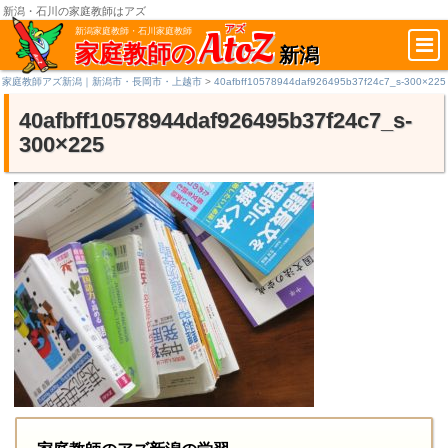
新潟・石川の家庭教師はアズ
AtoZ
アズ
新潟家庭教師・石川家庭教師
家庭教師の
新潟
家庭教師アズ新潟｜新潟市・長岡市・上越市
>
40afbff10578944daf926495b37f24c7_s-300×225
40afbff10578944daf926495b37f24c7_s-
300×225