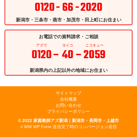
0120
- 66 -
2020
新潟市・三条市・燕市・加茂市・田上町にお住まい
お電話での資料請求・ご相談
アズで
ヨイコ
ニコキュー
0120
– 40 –
2059
新潟県内の上記以外の地域にお住まい
サイトマップ
会社概要
お問い合わせ
プライバシーポリシー
© 2022
家庭教師アズ新潟｜新潟市・長岡市・上越市
// MW WP Form 送信完了時のコンバージョン送信