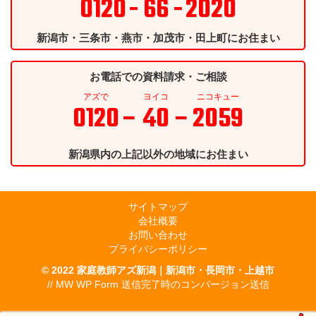
0120
- 66 -
2020
新潟市・三条市・燕市・加茂市・田上町にお住まい
お電話での資料請求・ご相談
アズで
ヨイコ
ニコキュー
0120
– 40 –
2059
新潟県内の上記以外の地域にお住まい
サイトマップ
会社概要
お問い合わせ
プライバシーポリシー
© 2022
家庭教師アズ新潟｜新潟市・長岡市・上越市
// MW WP Form 送信完了時のコンバージョン送信