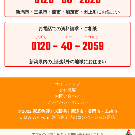
0120
- 66 -
2020
新潟市・三条市・燕市・加茂市・田上町にお住まい
お電話での資料請求・ご相談
アズで
ヨイコ
ニコキュー
0120
– 40 –
2059
新潟県内の上記以外の地域にお住まい
サイトマップ
会社概要
お問い合わせ
プライバシーポリシー
© 2022
家庭教師アズ新潟｜新潟市・長岡市・上越市
// MW WP Form 送信完了時のコンバージョン送信
アズへのお申し込み・お問い合わせはこちら