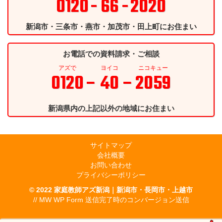
0120
- 66 -
2020
新潟市・三条市・燕市・加茂市・田上町にお住まい
お電話での資料請求・ご相談
アズで
ヨイコ
ニコキュー
0120
– 40 –
2059
新潟県内の上記以外の地域にお住まい
サイトマップ
会社概要
お問い合わせ
プライバシーポリシー
© 2022
家庭教師アズ新潟｜新潟市・長岡市・上越市
// MW WP Form 送信完了時のコンバージョン送信