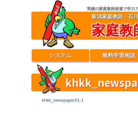
実績の家庭教師派遣で学力
新潟家庭教師・石
家庭教
システム
無料学習相談
khkk_newspa
khkk_newspaper01-1