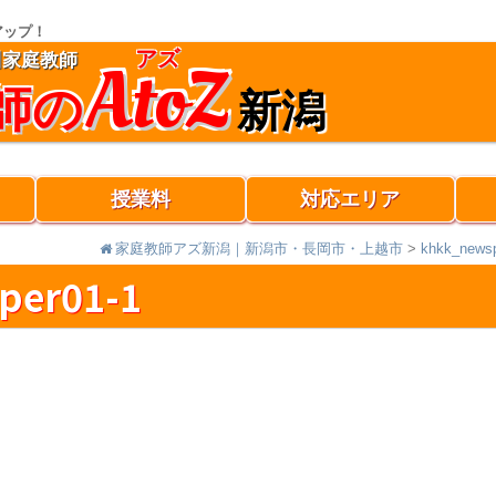
アップ！
アズ
AtoZ
川家庭教師
師の
新潟
授業料
対応エリア
家庭教師アズ新潟｜新潟市・長岡市・上越市
>
khkk_newsp
per01-1