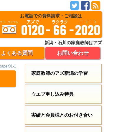
お電話での資料請求・ご相談は
アズで
ラクラク
ニコニコ
:
フリーダイヤル
0120
-
66
-
2020
新潟・石川の家庭教師はアズ
よくある質問
お問い合わせ
aper01-1
家庭教師のアズ新潟の学習
ウエブ申し込み特典
実績と会員様とのお付き合い