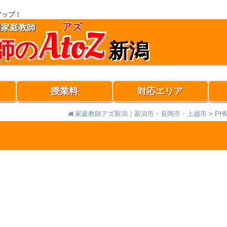
アップ！
アズ
AtoZ
川家庭教師
師の
新潟
授業料
対応エリア
家庭教師アズ新潟｜新潟市・長岡市・上越市
>
PHM