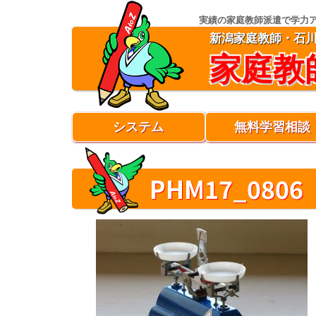
実績の家庭教師派遣で学力
新潟家庭教師・石
家庭教
システム
無料学習相談
PHM17_0806