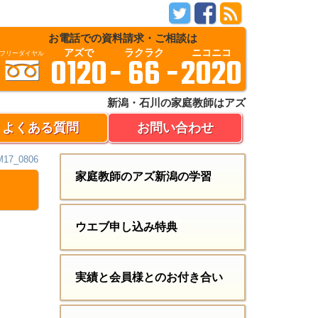
お電話での資料請求・ご相談は
アズで
ラクラク
ニコニコ
:
フリーダイヤル
0120
-
66
-
2020
新潟・石川の家庭教師はアズ
よくある質問
お問い合わせ
17_0806
家庭教師のアズ新潟の学習
ウエブ申し込み特典
実績と会員様とのお付き合い